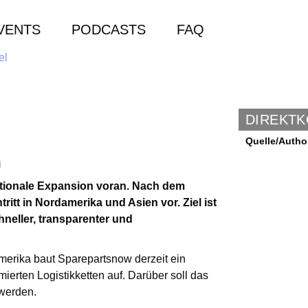
VENTS
PODCASTS
FAQ
DIREKT
Quelle/Autho
n
nationale Expansion voran. Nach dem
itt in Nordamerika und Asien vor. Ziel ist
hneller, transparenter und
damerika baut Sparepartsnow derzeit ein
erten Logistikketten auf. Darüber soll das
werden.