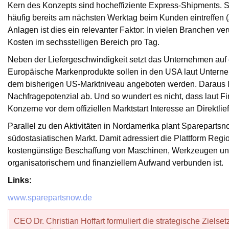
Kern des Konzepts sind hocheffiziente Express-Shipments. Se
häufig bereits am nächsten Werktag beim Kunden eintreffen (
Anlagen ist dies ein relevanter Faktor: In vielen Branchen v
Kosten im sechsstelligen Bereich pro Tag.
Neben der Liefergeschwindigkeit setzt das Unternehmen auf 
Europäische Markenprodukte sollen in den USA laut Unterne
dem bisherigen US-Marktniveau angeboten werden. Daraus 
Nachfragepotenzial ab. Und so wundert es nicht, dass laut F
Konzerne vor dem offiziellen Marktstart Interesse an Direktlie
Parallel zu den Aktivitäten in Nordamerika plant Sparepartsno
südostasiatischen Markt. Damit adressiert die Plattform Regi
kostengünstige Beschaffung von Maschinen, Werkzeugen und 
organisatorischem und finanziellem Aufwand verbunden ist.
Links:
www.sparepartsnow.de
CEO Dr. Christian Hoffart formuliert die strategische Zielset