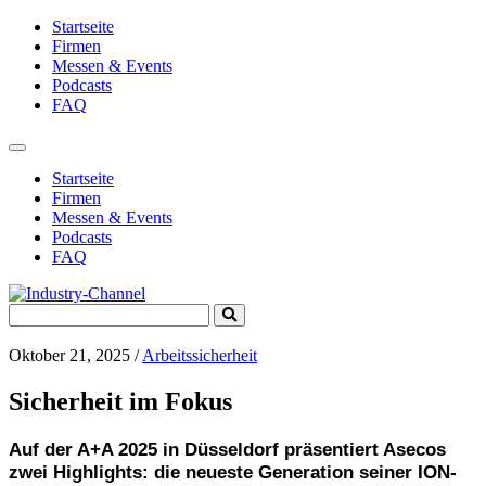
Startseite
Firmen
Messen & Events
Podcasts
FAQ
Toggle
navigation
Startseite
Firmen
Messen & Events
Podcasts
FAQ
Search
Submit
for:
Search
Oktober 21, 2025
/
Arbeitssicherheit
Sicherheit im Fokus
Auf der A+A 2025 in Düsseldorf präsentiert Asecos
zwei Highlights: die neueste Generation seiner ION-