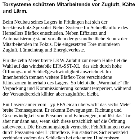
Torsysteme schützen Mitarbeitende vor Zugluft, Kälte
und Lärm.
Beim Neubau seines Lagers in Frittlingen hat sich der
Insektenschutz-Spezialist Neher Systeme für Schnelllauftore des
Herstellers Efaflex entschieden. Neben Effizienz und
Automatisierung stand vor allem der gesundheitliche Schutz der
Mitarbeitenden im Fokus. Die eingesetzten Tore minimieren
Zugluft, Lärmeintrag und Energieverluste.
Für die zehn Meter breite LKW-Zufahrt zur neuen Halle fiel die
Wahl auf das windstabile EFA-SST-XL, das sich durch hohe
Öffnungs- und Schließgeschwindigkeit auszeichnet. Im
Innenbereich trennen weitere Efaflex-Tore verschiedene
Klimazonen innerhalb des Lagers. So bleibt die „Warmhalle“ für
Verpackung und Kommissionierung konstant temperiert, während
der Versandbereich kühler, aber zugluftfrei bleibt.
Ein Laserscanner vom Typ EFA-Scan überwacht das sechs Meter
breite Trennsegment. Er erkennt Bewegungen, Richtung und
Geschwindigkeit von Personen und Fahrzeugen, und löst das Tor
aber nur dann aus, wenn sich diese tatsächlich auf die Öffnung
zubewegen. Die Erkennungslogik vermeidet Fehlöffnungen etwa
durch Passanten oder Lichtreflexe. Ein statisches Sicherheitsfeld
verhindert zudem das Schließen bei erkannten Hindernissen.