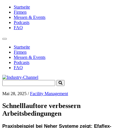
Startseite
Firmen
Messen & Events
Podcasts
FAQ
Toggle
navigation
Startseite
Firmen
Messen & Events
Podcasts
FAQ
Search
Submit
for:
Search
Mai 28, 2025
/
Facility Management
Schnelllauftore verbessern
Arbeitsbedingungen
Praxisbeispiel bei Neher Systeme zeigt: Efaflex-