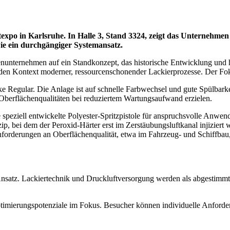
ntexpo in Karlsruhe. In Halle 3, Stand 3324, zeigt das Unternehme
wie ein durchgängiger Systemansatz.
ienunternehmen auf ein Standkonzept, das historische Entwicklung und 
n den Kontext moderner, ressourcenschonender Lackierprozesse. Der Fo
ke Regular. Die Anlage ist auf schnelle Farbwechsel und gute Spülbar
 Oberflächenqualitäten bei reduziertem Wartungsaufwand erzielen.
ne speziell entwickelte Polyester-Spritzpistole für anspruchsvolle Anwe
 bei dem der Peroxid-Härter erst im Zerstäubungsluftkanal injiziert wi
forderungen an Oberflächenqualität, etwa im Fahrzeug- und Schiffba
 Ansatz. Lackiertechnik und Druckluftversorgung werden als abgestimm
imierungspotenziale im Fokus. Besucher können individuelle Anforder