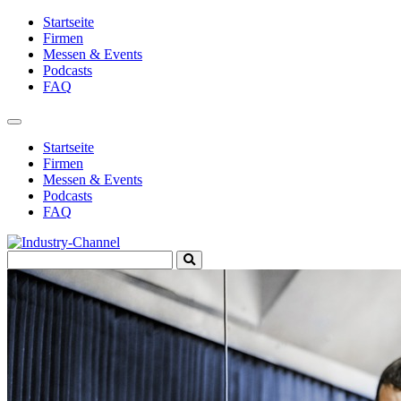
Startseite
Firmen
Messen & Events
Podcasts
FAQ
Toggle
navigation
Startseite
Firmen
Messen & Events
Podcasts
FAQ
Search
Submit
for:
Search