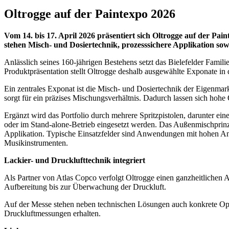
Oltrogge auf der Paintexpo 2026
Vom 14. bis 17. April 2026 präsentiert sich Oltrogge auf der Pai
stehen Misch- und Dosiertechnik, prozesssichere Applikation so
Anlässlich seines 160-jährigen Bestehens setzt das Bielefelder Famil
Produktpräsentation stellt Oltrogge deshalb ausgewählte Exponate i
Ein zentrales Exponat ist die Misch- und Dosiertechnik der Eigenmar
sorgt für ein präzises Mischungsverhältnis. Dadurch lassen sich hohe
Ergänzt wird das Portfolio durch mehrere Spritzpistolen, darunter ei
oder im Stand-alone-Betrieb eingesetzt werden. Das Außenmischprinzip,
Applikation. Typische Einsatzfelder sind Anwendungen mit hohen An
Musikinstrumenten.
Lackier- und Drucklufttechnik integriert
Als Partner von Atlas Copco verfolgt Oltrogge einen ganzheitlichen
Aufbereitung bis zur Überwachung der Druckluft.
Auf der Messe stehen neben technischen Lösungen auch konkrete Opt
Druckluftmessungen erhalten.