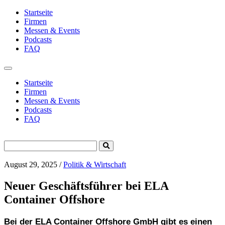
Startseite
Firmen
Messen & Events
Podcasts
FAQ
Toggle
navigation
Startseite
Firmen
Messen & Events
Podcasts
FAQ
Search
Submit
for:
Search
August 29, 2025
/
Politik & Wirtschaft
Neuer Geschäftsführer bei ELA
Container Offshore
Bei der ELA Container Offshore GmbH gibt es einen