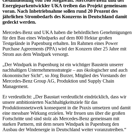
Gesamtleistung von 140 Megawatt. Mercedes-Benz und der
Energieparkentwickler UKA treiben das Projekt gemeinsam
voran. Nach Inbetriebnahme sollen rund 20 Prozent des
jährlichen Strombedarfs des Konzerns in Deutschland damit
gedeckt werden.
Mercedes-Benz und UKA haben die behördlichen Genehmigungen
für den Bau eines Windparks auf dem 800 Hektar großen
Testgelände in Papenburg erhalten. Im Rahmen eines Power
Purchase Agreements (PPA) wird der Konzern über 25 Jahre mit
Strom aus dem Windpark versorgt.
„Der Windpark in Papenburg ist ein wichtiger Baustein unserer
nachhaltigen Unternehmensstrategie – aus ökologischer und auch
ökonomischer Sicht“, so Jörg Burzer, Mitglied des Vorstands der
Mercedes-Benz Group AG, Produktion und Supply Chain
Management.
Er verdeutlicht: „Der Baustart verdeutlicht eindrücklich, dass wir
unsere ambitionierten Nachhaltigkeitsziele für das
Produktionsnetzwerk konsequent in die Praxis umsetzen und damit
eine messbare Wirkung erzielen. Wir freuen uns über die großen
Fortschritte und sind stolz als Mercedes-Benz gemeinsam mit
starken Partnern, mit dem neuen Windpark in Papenburg den
Ausbau der Windenergie in Deutschland weiter voranzutreiben.“