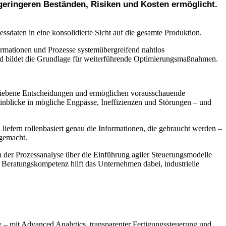
 geringeren Beständen, Risiken und Kosten ermöglicht.
daten in eine konsolidierte Sicht auf die gesamte Produktion.
ormationen und Prozesse systemübergreifend nahtlos
‘ und bildet die Grundlage für weiterführende Optimierungsmaßnahmen.
triebene Entscheidungen und ermöglichen vorausschauende
Einblicke in mögliche Engpässe, Ineffizienzen und Störungen – und
iefern rollenbasiert genau die Informationen, die gebraucht werden –
 gemacht.
on der Prozessanalyse über die Einführung agiler Steuerungsmodelle
 Beratungskompetenz hilft das Unternehmen dabei, industrielle
y – mit Advanced Analytics, transparenter Fertigungssteuerung und