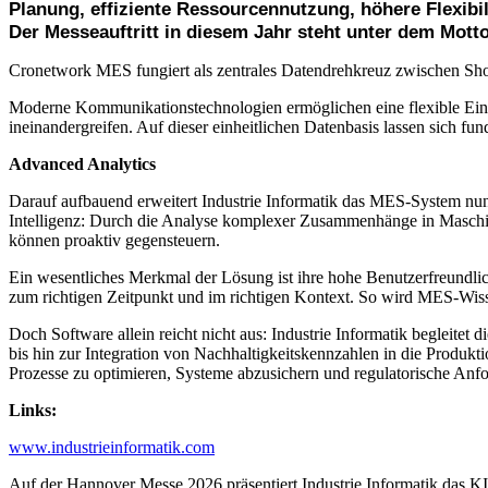
Planung, effiziente Ressourcennutzung, höhere Flexibil
Der Messeauftritt in diesem Jahr steht unter dem Mott
Cronetwork MES fungiert als zentrales Datendrehkreuz zwischen Shop
Moderne Kommunikationstechnologien ermöglichen eine flexible Einbi
ineinandergreifen. Auf dieser einheitlichen Datenbasis lassen sich fu
Advanced Analytics
Darauf aufbauend erweitert Industrie Informatik das MES-System n
Intelligenz: Durch die Analyse komplexer Zusammenhänge in Maschinen
können proaktiv gegensteuern.
Ein wesentliches Merkmal der Lösung ist ihre hohe Benutzerfreundlic
zum richtigen Zeitpunkt und im richtigen Kontext. So wird MES-Wis
Doch Software allein reicht nicht aus: Industrie Informatik begleite
bis hin zur Integration von Nachhaltigkeitskennzahlen in die Produk
Prozesse zu optimieren, Systeme abzusichern und regulatorische Anf
Links:
www.industrieinformatik.com
Auf der Hannover Messe 2026 präsentiert Industrie Informatik das KI