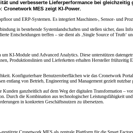
ität und verbesserte Lieferperformance bei gleichzeitig
o: Cronetwork MES zeigt KI-Power.
floor und ERP-Systemen. Es integriert Maschinen-, Sensor- und Prozess
ndung in bestehende Systemlandschaften und stellen sicher, dass Inf
ndierte Entscheidungen treffen – sie dient als ‚Single Source of Truth
un um KI-Module und Advanced Analytics. Diese unterstützen datenge
, Produktionslinien und Lieferketten erhalten Hersteller frühzeitig 
hkeit. Konfigurierbare Benutzeroberflächen wie das Cronetwork Portal l
sen entlang von Betrieb, Engineering und Management gezielt nutzbar
t die Kunden ganzheitlich auf dem Weg der digitalen Transformation – v
tion. Durch die Kombination aus technologischer Leistungsfähigkeit und
orderungen in konkreten Geschäftsnutzen zu übersetzen.
-gestützte Cronetwork MES als zentrale Plattform für die Smart Factor