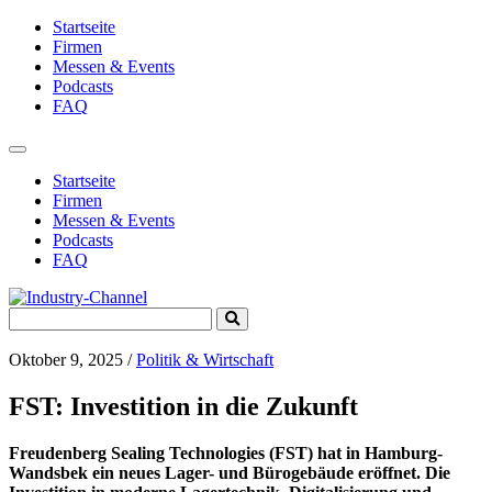
Startseite
Firmen
Messen & Events
Podcasts
FAQ
Toggle
navigation
Startseite
Firmen
Messen & Events
Podcasts
FAQ
Search
Submit
for:
Search
Oktober 9, 2025
/
Politik & Wirtschaft
FST: Investition in die Zukunft
Freudenberg Sealing Technologies (FST) hat in Hamburg-
Wandsbek ein neues Lager- und Bürogebäude eröffnet. Die