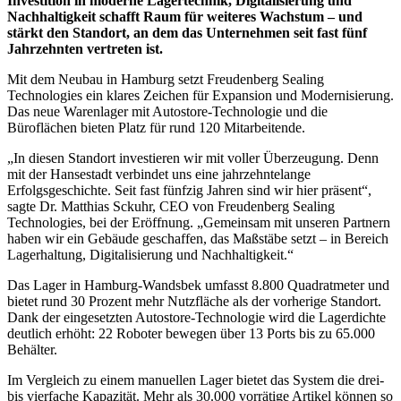
Investition in moderne Lagertechnik, Digitalisierung und
Nachhaltigkeit schafft Raum für weiteres Wachstum – und
stärkt den Standort, an dem das Unternehmen seit fast fünf
Jahrzehnten vertreten ist.
Mit dem Neubau in Hamburg setzt Freudenberg Sealing
Technologies ein klares Zeichen für Expansion und Modernisierung.
Das neue Warenlager mit Autostore-Technologie und die
Büroflächen bieten Platz für rund 120 Mitarbeitende.
„In diesen Standort investieren wir mit voller Überzeugung. Denn
mit der Hansestadt verbindet uns eine jahrzehntelange
Erfolgsgeschichte. Seit fast fünfzig Jahren sind wir hier präsent“,
sagte Dr. Matthias Sckuhr, CEO von Freudenberg Sealing
Technologies, bei der Eröffnung. „Gemeinsam mit unseren Partnern
haben wir ein Gebäude geschaffen, das Maßstäbe setzt – in Bereich
Lagerhaltung, Digitalisierung und Nachhaltigkeit.“
Das Lager in Hamburg-Wandsbek umfasst 8.800 Quadratmeter und
bietet rund 30 Prozent mehr Nutzfläche als der vorherige Standort.
Dank der eingesetzten Autostore-Technologie wird die Lagerdichte
deutlich erhöht: 22 Roboter bewegen über 13 Ports bis zu 65.000
Behälter.
Im Vergleich zu einem manuellen Lager bietet das System die drei-
bis vierfache Kapazität. Mehr als 30.000 vorrätige Artikel können so