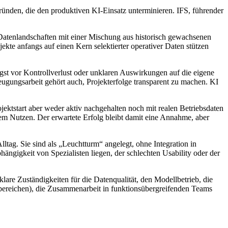
 Gründen, die den produktiven KI-Einsatz unterminieren. IFS, führender
e Datenlandschaften mit einer Mischung aus historisch gewachsenen
ojekte anfangs auf einen Kern selektierter operativer Daten stützen
gst vor Kontrollverlust oder unklaren Auswirkungen auf die eigene
ugungsarbeit gehört auch, Projekterfolge transparent zu machen. KI
jektstart aber weder aktiv nachgehalten noch mit realen Betriebsdaten
chem Nutzen. Der erwartete Erfolg bleibt damit eine Annahme, aber
lltag. Sie sind als „Leuchtturm“ angelegt, ohne Integration in
ngigkeit von Spezialisten liegen, der schlechten Usability oder der
lare Zuständigkeiten für die Datenqualität, den Modellbetrieb, die
hbereichen), die Zusammenarbeit in funktionsübergreifenden Teams