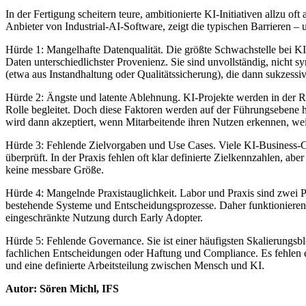
In der Fertigung scheitern teure, ambitionierte KI-Initiativen allzu 
Anbieter von Industrial-AI-Software, zeigt die typischen Barrieren 
Hürde 1: Mangelhafte Datenqualität. Die größte Schwachstelle bei KI-
Daten unterschiedlichster Provenienz. Sie sind unvollständig, nicht syn
(etwa aus Instandhaltung oder Qualitätssicherung), die dann sukzessi
Hürde 2: Ängste und latente Ablehnung. KI-Projekte werden in der R
Rolle begleitet. Doch diese Faktoren werden auf der Führungsebene h
wird dann akzeptiert, wenn Mitarbeitende ihren Nutzen erkennen, weil s
Hürde 3: Fehlende Zielvorgaben und Use Cases. Viele KI-Business-Case
überprüft. In der Praxis fehlen oft klar definierte Zielkennzahlen, a
keine messbare Größe.
Hürde 4: Mangelnde Praxistauglichkeit. Labor und Praxis sind zwei Paar
bestehende Systeme und Entscheidungsprozesse. Daher funktionieren si
eingeschränkte Nutzung durch Early Adopter.
Hürde 5: Fehlende Governance. Sie ist einer häufigsten Skalierungsblo
fachlichen Entscheidungen oder Haftung und Compliance. Es fehlen e
und eine definierte Arbeitsteilung zwischen Mensch und KI.
Autor: Sören Michl, IFS