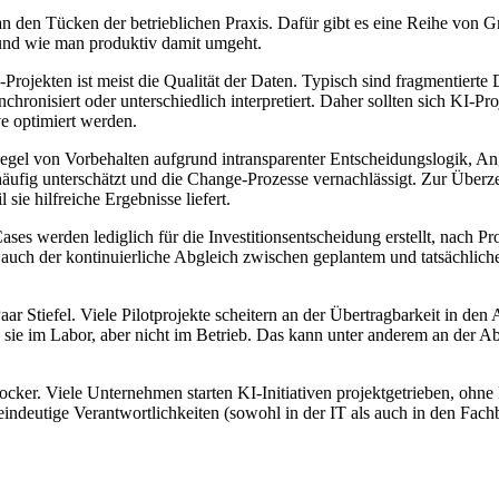
oft an den Tücken der betrieblichen Praxis. Dafür gibt es eine Reihe von
– und wie man produktiv damit umgeht.
Projekten ist meist die Qualität der Daten. Typisch sind fragmentiert
chronisiert oder unterschiedlich interpretiert. Daher sollten sich KI-Pr
ve optimiert werden.
egel von Vorbehalten aufgrund intransparenter Entscheidungslogik, An
äufig unterschätzt und die Change-Prozesse vernachlässigt. Zur Überze
ie hilfreiche Ergebnisse liefert.
s werden lediglich für die Investitionsentscheidung erstellt, nach Pro
ber auch der kontinuierliche Abgleich zwischen geplantem und tatsächli
 Stiefel. Viele Pilotprojekte scheitern an der Übertragbarkeit in den A
e im Labor, aber nicht im Betrieb. Das kann unter anderem an der Abhä
cker. Viele Unternehmen starten KI-Initiativen projektgetrieben, ohne k
indeutige Verantwortlichkeiten (sowohl in der IT als auch in den Fac