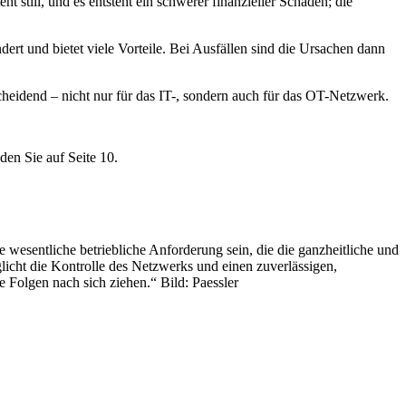
 still, und es entsteht ein schwerer finanzieller Schaden; die
ert und bietet viele Vorteile. Bei Ausfällen sind die Ursachen dann
eidend – nicht nur für das IT-, sondern auch für das OT-Netzwerk.
nden Sie auf Seite 10.
esentliche betriebliche Anforderung sein, die die ganzheitliche und
icht die Kontrolle des Netzwerks und einen zuverlässigen,
Folgen nach sich ziehen.“ Bild: Paessler