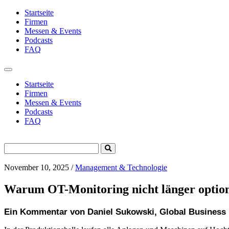
Startseite
Firmen
Messen & Events
Podcasts
FAQ
Toggle
navigation
Startseite
Firmen
Messen & Events
Podcasts
FAQ
Search
Submit
for:
Search
November 10, 2025
/
Management & Technologie
Warum OT-Monitoring nicht länger optiona
Ein Kommentar von Daniel Sukowski, Global Business