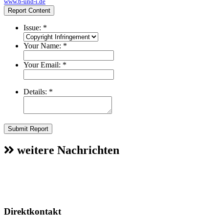
www.b-und-i.de
Report Content
Issue:
*
Your Name:
*
Your Email:
*
Details:
*
Submit Report
weitere Nachrichten
Direktkontakt