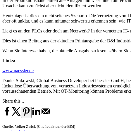
In der Produktionshalle laufen alle Anlagen und Maschinen auf Hochtou
Ursache kann zunächst aber nicht identifiziert werden.
Heutzutage ist dies ein nicht seltenes Szenario. Die Vernetzung von 
aber oft unklar, und es kann mitunter schwer zu erkennen sein, wie 
Liegt es an den PLCs oder doch am Netzwerk? In der vernetzten IT-
Dies ist einen Beitrag aus der aktuellen Printausgabe der B&I Industr
Wenn Sie Interesse haben, die aktuelle Ausgabe zu lesen, stöbern Si
Links:
www.paessler.de
Daniel Sukowski, Global Business Developer bei Paessler GmbH, beto
lückenlose Überwachung von vernetzten Industriesystemen ermöglicht
vorausschauenden Betrieb. Mit OT-Monitoring können Probleme erkann
Share this...
Quelle: Volker Zwick (Chefredakteur der B&I)