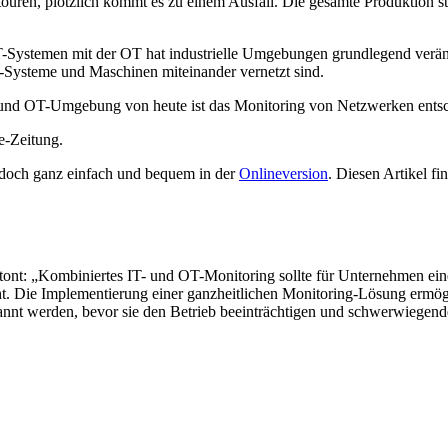
ren, plötzlich kommt es zu einem Ausfall. Die gesamte Produktion steht
IT-Systemen mit der OT hat industrielle Umgebungen grundlegend veränd
IT-Systeme und Maschinen miteinander vernetzt sind.
 und OT-Umgebung von heute ist das Monitoring von Netzwerken entsch
ie-Zeitung.
e doch ganz einfach und bequem in der
Onlineversion
. Diesen Artikel fi
nt: „Kombiniertes IT- und OT-Monitoring sollte für Unternehmen eine w
. Die Implementierung einer ganzheitlichen Monitoring-Lösung ermögl
t werden, bevor sie den Betrieb beeinträchtigen und schwerwiegende 