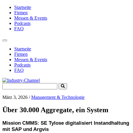
Startseite
Firmen
Messen & Events
Podcasts
FAQ
Toggle
navigation
Startseite
Firmen
Messen & Events
Podcasts
FAQ
Search
Submit
for:
Search
März 3, 2026
/
Management & Technologie
Über 30.000 Aggregate, ein System
Mission CMMS: SE Tylose digitalisiert Instandhaltung
mit SAP und Argvis