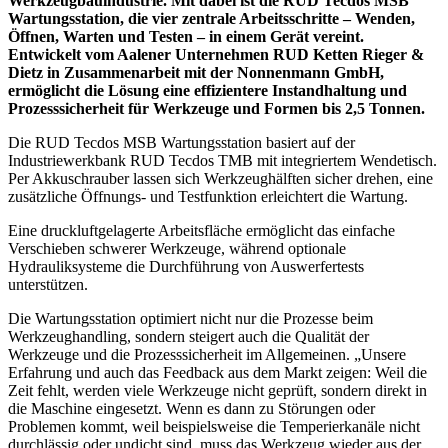
Werkzeugbauindustrie. Mit dabei ist die RUD Tecdos MSB
Wartungsstation, die vier zentrale Arbeitsschritte – Wenden,
Öffnen, Warten und Testen – in einem Gerät vereint.
Entwickelt vom Aalener Unternehmen RUD Ketten Rieger &
Dietz in Zusammenarbeit mit der Nonnenmann GmbH,
ermöglicht die Lösung eine effizientere Instandhaltung und
Prozesssicherheit für Werkzeuge und Formen bis 2,5 Tonnen.
Die RUD Tecdos MSB Wartungsstation basiert auf der
Industriewerkbank RUD Tecdos TMB mit integriertem Wendetisch.
Per Akkuschrauber lassen sich Werkzeughälften sicher drehen, eine
zusätzliche Öffnungs- und Testfunktion erleichtert die Wartung.
Eine druckluftgelagerte Arbeitsfläche ermöglicht das einfache
Verschieben schwerer Werkzeuge, während optionale
Hydrauliksysteme die Durchführung von Auswerfertests
unterstützen.
Die Wartungsstation optimiert nicht nur die Prozesse beim
Werkzeughandling, sondern steigert auch die Qualität der
Werkzeuge und die Prozesssicherheit im Allgemeinen. „Unsere
Erfahrung und auch das Feedback aus dem Markt zeigen: Weil die
Zeit fehlt, werden viele Werkzeuge nicht geprüft, sondern direkt in
die Maschine eingesetzt. Wenn es dann zu Störungen oder
Problemen kommt, weil beispielsweise die Temperierkanäle nicht
durchlässig oder undicht sind, muss das Werkzeug wieder aus der