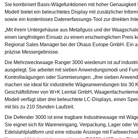
Sie kombiniert Basis-Wägefunktionen mit hoher Genauigkeit f
Modell bietet ein beleuchtetes Display mit zusätzlicher Inf
sowie ein kostenloses Datenerfassungs-Tool zur direkten Int
„Mit ihrem Untergehäuse aus Metallguss und der Waagschale 
einen langfristigen Einsatz zu einem erschwinglichen Preis kon
Regional Sales Manager bei der Ohaus Europe GmbH. Ein antis
präzise Messergebnisse.
Die Mehrzweckwaage Ranger 3000 wiederum ist auf industr
ausgelegt. Sie arbeitet mit sieben Anwendungsmodi und Funk
Kontrollwägungen oder Summierungen. „Ihre sieben Anwend
machen sie ideal für industrielle Wägeanwendungen bis 30 K
Geschäftsführer von W+K Leintal GmbH, Waagenfachuntern
Modell verfügt über drei beleuchtete LC-Displays, einen Spe
mit bis zu 210 Stunden Laufzeit.
Die Defender 3000 ist eine tragbare Industriewaage mit Wä
Sie eignet sich für Wareneingang, Verpackung, Lager oder V
Edelstahlplattform und eine robuste Anzeige mit Farbwechsel