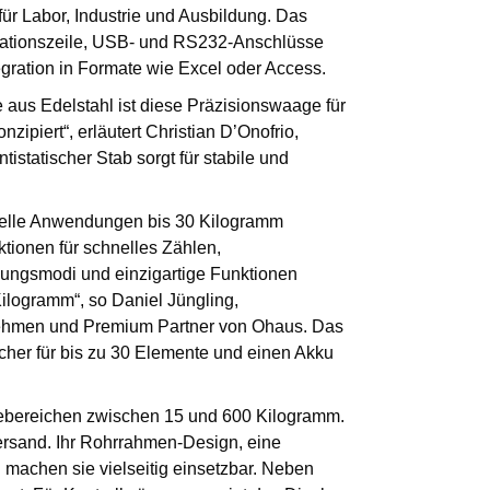
ür Labor, Industrie und Ausbildung. Das
ormationszeile, USB- und RS232-Anschlüsse
egration in Formate wie Excel oder Access.
aus Edelstahl ist diese Präzisionswaage für
zipiert“, erläutert Christian D’Onofrio,
tatischer Stab sorgt für stabile und
ielle Anwendungen bis 30 Kilogramm
tionen für schnelles Zählen,
ungsmodi und einzigartige Funktionen
ilogramm“, so Daniel Jüngling,
ehmen und Premium Partner von Ohaus. Das
icher für bis zu 30 Elemente und einen Akku
gebereichen zwischen 15 und 600 Kilogramm.
ersand. Ihr Rohrrahmen-Design, eine
 machen sie vielseitig einsetzbar. Neben