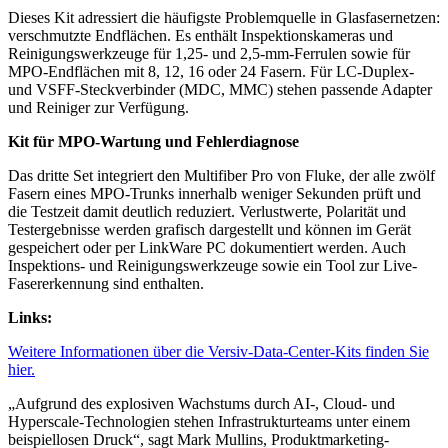
Dieses Kit adressiert die häufigste Problemquelle in Glasfasernetzen:
verschmutzte Endflächen. Es enthält Inspektionskameras und
Reinigungswerkzeuge für 1,25- und 2,5-mm-Ferrulen sowie für
MPO-Endflächen mit 8, 12, 16 oder 24 Fasern. Für LC-Duplex-
und VSFF-Steckverbinder (MDC, MMC) stehen passende Adapter
und Reiniger zur Verfügung.
Kit für MPO-Wartung und Fehlerdiagnose
Das dritte Set integriert den Multifiber Pro von Fluke, der alle zwölf
Fasern eines MPO-Trunks innerhalb weniger Sekunden prüft und
die Testzeit damit deutlich reduziert. Verlustwerte, Polarität und
Testergebnisse werden grafisch dargestellt und können im Gerät
gespeichert oder per LinkWare PC dokumentiert werden. Auch
Inspektions- und Reinigungswerkzeuge sowie ein Tool zur Live-
Fasererkennung sind enthalten.
Links:
Weitere Informationen über die Versiv-Data-Center-Kits finden Sie
hier.
„Aufgrund des explosiven Wachstums durch AI-, Cloud- und
Hyperscale-Technologien stehen Infrastrukturteams unter einem
beispiellosen Druck“, sagt Mark Mullins, Produktmarketing-