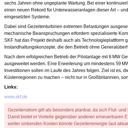
sechs Jahren ohne ungeplante Wartung. Bei einer kontinuierl
einen neuen Rekord für Unterwasseranlagen dieser Art – und
eingesetzten Systeme.
Dabei sind Gezeitenturbinen extremen Belastungen ausgeset
mechanische Beanspruchungen erfordern spezialisierte Kom
SKF hat das Projekt deshalb auch als Technologieplattform g
Instandhaltungskonzepte, die den Betrieb ohne Generalüber
Nach dem erfolgreichen Betrieb der Pilotanlage mit 6 MW Ges
ausgeweitet werden. Eine Erweiterung um mindestens 59 MW 
Investitionen sollen im Laufe des Jahres folgen. Ziel ist es, 
Küstenregionen zu machen – nicht nur in Großbritannien, son
Links:
www.skf.de
Gezeitenstrom gilt als besonders planbar, da sich Flut- un
Damit bietet er Vorteile gegenüber anderen erneuerbaren 
weiter sinkenden Kosten könnte Gezeitenenergie laut aktu