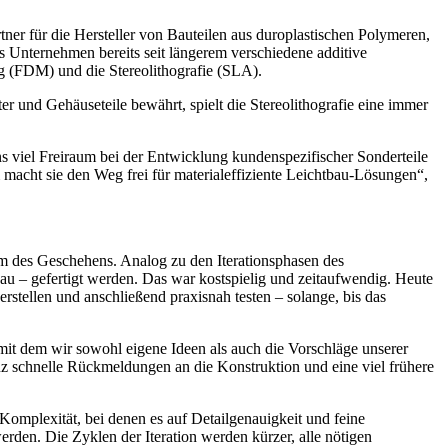
ner für die Hersteller von Bauteilen aus duroplastischen Polymeren,
 Unternehmen bereits seit längerem verschiedene additive
ng (FDM) und die Stereolithografie (SLA).
 und Gehäuseteile bewährt, spielt die Stereolithografie eine immer
s viel Freiraum bei der Entwicklung kundenspezifischer Sonderteile
 macht sie den Weg frei für materialeffiziente Leichtbau-Lösungen“,
rum des Geschehens. Analog zu den Iterationsphasen des
bau – gefertigt werden. Das war kostspielig und zeitaufwendig. Heute
rstellen und anschließend praxisnah testen – solange, bis das
mit dem wir sowohl eigene Ideen als auch die Vorschläge unserer
nz schnelle Rückmeldungen an die Konstruktion und eine viel frühere
Komplexität, bei denen es auf Detailgenauigkeit und feine
rden. Die Zyklen der Iteration werden kürzer, alle nötigen