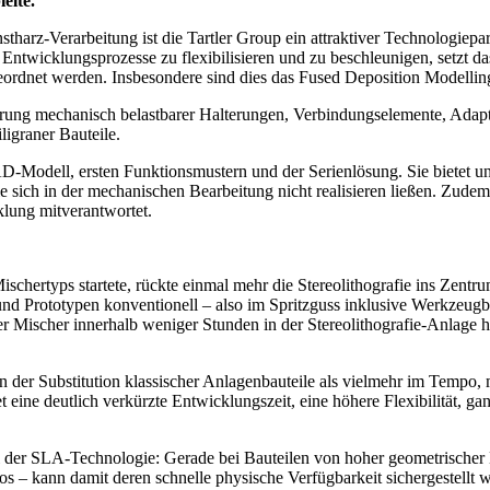
elte.
arz-Verarbeitung ist die Tartler Group ein attraktiver Technologiepart
wicklungsprozesse zu flexibilisieren und zu beschleunigen, setzt das
geordnet werden. Insbesondere sind dies das Fused Deposition Modelli
rung mechanisch belastbarer Halterungen, Verbindungselemente, Adapter
ligraner Bauteile.
-Modell, ersten Funktionsmustern und der Serienlösung. Sie bietet un
e sich in der mechanischen Bearbeitung nicht realisieren ließen. Zudem
klung mitverantwortet.
ischertyps startete, rückte einmal mehr die Stereolithografie ins Zent
 und Prototypen konventionell – also im Spritzguss inklusive Werkzeug
r Mischer innerhalb weniger Stunden in der Stereolithografie-Anlage he
n der Substitution klassischer Anlagenbauteile als vielmehr im Tempo, 
eine deutlich verkürzte Entwicklungszeit, eine höhere Flexibilität, ga
il der SLA-Technologie: Gerade bei Bauteilen von hoher geometrischer 
– kann damit deren schnelle physische Verfügbarkeit sichergestellt we