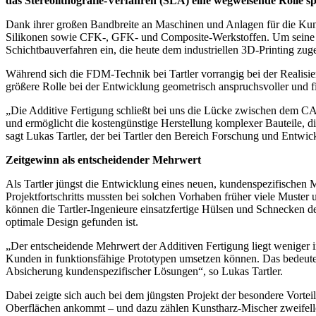
das Stereolithografie-Verfahren (SLA) eine wegweisende Rolle spi
Dank ihrer großen Bandbreite an Maschinen und Anlagen für die Kunsth
Silikonen sowie CFK-, GFK- und Composite-Werkstoffen. Um seine Ent
Schichtbauverfahren ein, die heute dem industriellen 3D-Printing zu
Während sich die FDM-Technik bei Tartler vorrangig bei der Realisie
größere Rolle bei der Entwicklung geometrisch anspruchsvoller und fi
„Die Additive Fertigung schließt bei uns die Lücke zwischen dem CAD
und ermöglicht die kostengünstige Herstellung komplexer Bauteile, di
sagt Lukas Tartler, der bei Tartler den Bereich Forschung und Entwic
Zeitgewinn als entscheidender Mehrwert
Als Tartler jüngst die Entwicklung eines neuen, kundenspezifischen M
Projektfortschritts mussten bei solchen Vorhaben früher viele Muster
können die Tartler-Ingenieure einsatzfertige Hülsen und Schnecken de
optimale Design gefunden ist.
„Der entscheidende Mehrwert der Additiven Fertigung liegt weniger i
Kunden in funktionsfähige Prototypen umsetzen können. Das bedeutet 
Absicherung kundenspezifischer Lösungen“, so Lukas Tartler.
Dabei zeigte sich auch bei dem jüngsten Projekt der besondere Vorte
Oberflächen ankommt – und dazu zählen Kunstharz-Mischer zweifellos 