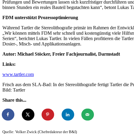
Prüfungen und Bewertungen lassen sich kurzfristiger durchführen und
binnen Stunden ein reales Bauteil begutachten kann“, betont Lukas Tar
FDM unterstützt Prozessoptimierung
Während Tartler die Stereolithografie primär im Rahmen der Entwic
„Wir können mittels FDM sehr schnell und kostengünstig viele Hilfsmit
Serien“, berichtet Lukas Tartler. In vielen Fällen profitieren die Ta
Dosier-, Misch- und Applikationsanlagen.
Autor: Michael Stöcker, Freier Fachjournalist, Darmstadt
Links:
www.tartler.com
Frisch aus dem SLA-Bad: In der Stereolithografie fertigt Tartler di
Bild: Tartler
Share this...
Quelle: Volker Zwick (Chefredakteur der B&I)