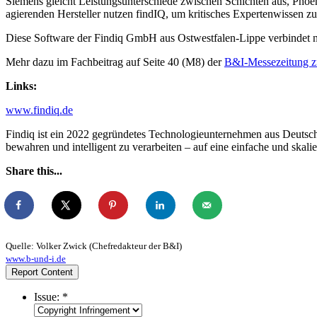
Siemens gleicht Leistungsunterschiede zwischen Schichten aus, Phoeni
agierenden Hersteller nutzen findIQ, um kritisches Expertenwissen zu
Diese Software der Findiq GmbH aus Ostwestfalen-Lippe verbindet n
Mehr dazu im Fachbeitrag auf Seite 40 (M8) der
B&I-Messezeitung z
Links:
www.findiq.de
Findiq ist ein 2022 gegründetes Technologieunternehmen aus Deutschl
bewahren und intelligent zu verarbeiten – auf eine einfache und skali
Share this...
Quelle: Volker Zwick (Chefredakteur der B&I)
www.b-und-i.de
Report Content
Issue:
*