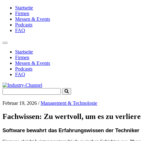
Startseite
Firmen
Messen & Events
Podcasts
FAQ
Toggle
navigation
Startseite
Firmen
Messen & Events
Podcasts
FAQ
Search
Submit
for:
Search
Februar 19, 2026
/
Management & Technologie
Fachwissen: Zu wertvoll, um es zu verlier
Software bewahrt das Erfahrungswissen der Techniker u