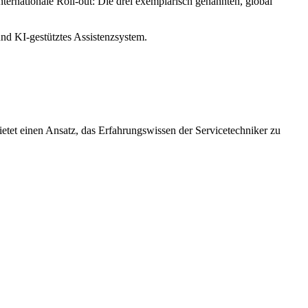
ternationale Roll-out: Die drei exemplarisch genannten, global
d KI-gestütztes Assistenzsystem.
etet einen Ansatz, das Erfahrungswissen der Servicetechniker zu