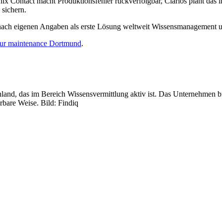
x Contact macht Produktionsfehler rückverfolgbar, Clarios plant das in
 sichern.
ach eigenen Angaben als erste Lösung weltweit Wissensmanagement un
ur maintenance Dortmund
.
and, das im Bereich Wissensvermittlung aktiv ist. Das Unternehmen bi
erbare Weise. Bild: Findiq