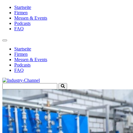
Startseite
Firmen
Messen & Events
Podcasts
FAQ
Toggle
navigation
Startseite
Firmen
Messen & Events
Podcasts
FAQ
Search
Submit
for:
Search